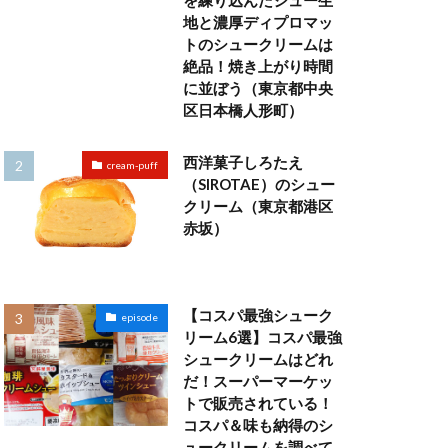
を練り込んだシュー生
地と濃厚ディプロマッ
トのシュークリームは
絶品！焼き上がり時間
に並ぼう（東京都中央
区日本橋人形町）
西洋菓子しろたえ
cream-puff
（SIROTAE）のシュー
クリーム（東京都港区
赤坂）
【コスパ最強シューク
episode
リーム6選】コスパ最強
シュークリームはどれ
だ！スーパーマーケッ
トで販売されている！
コスパ＆味も納得のシ
ュークリームを調べて