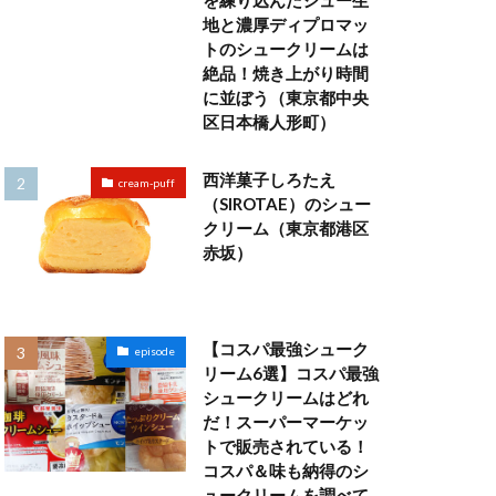
を練り込んだシュー生
地と濃厚ディプロマッ
トのシュークリームは
絶品！焼き上がり時間
に並ぼう（東京都中央
区日本橋人形町）
西洋菓子しろたえ
cream-puff
（SIROTAE）のシュー
クリーム（東京都港区
赤坂）
【コスパ最強シューク
episode
リーム6選】コスパ最強
シュークリームはどれ
だ！スーパーマーケッ
トで販売されている！
コスパ＆味も納得のシ
ュークリームを調べて