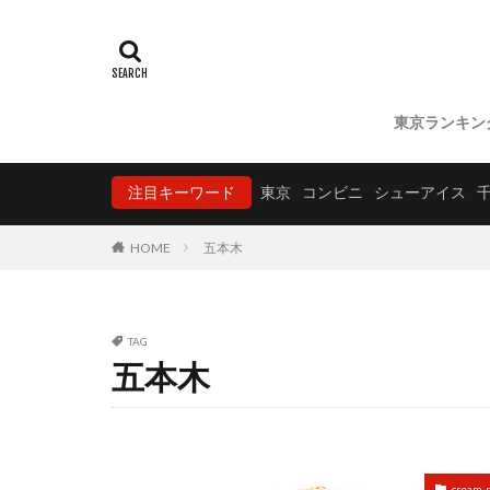
東京ランキン
注目キーワード
東京
コンビニ
シューアイス
HOME
五本木
TAG
五本木
cream-