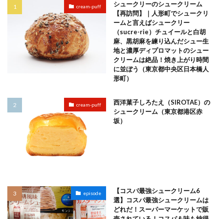
シュークリーのシュークリーム
cream-puff
【再訪問】｜人形町でシュークリ
ームと言えばシュークリー
（sucre-rie）チュイールと白胡
麻、黒胡麻を練り込んだシュー生
地と濃厚ディプロマットのシュー
クリームは絶品！焼き上がり時間
に並ぼう（東京都中央区日本橋人
形町）
西洋菓子しろたえ（SIROTAE）の
cream-puff
シュークリーム（東京都港区赤
坂）
【コスパ最強シュークリーム6
episode
選】コスパ最強シュークリームは
どれだ！スーパーマーケットで販
売されている！コスパ＆味も納得