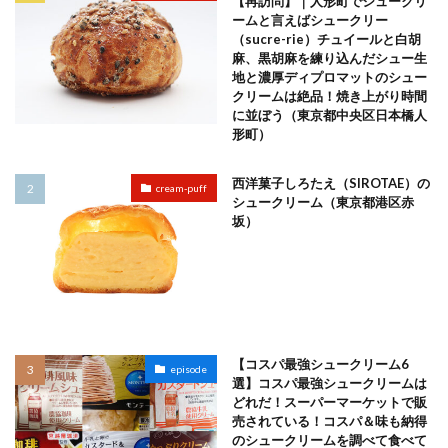
【再訪問】｜人形町でシュークリ
ームと言えばシュークリー
（sucre-rie）チュイールと白胡
麻、黒胡麻を練り込んだシュー生
地と濃厚ディプロマットのシュー
クリームは絶品！焼き上がり時間
に並ぼう（東京都中央区日本橋人
形町）
西洋菓子しろたえ（SIROTAE）の
cream-puff
シュークリーム（東京都港区赤
坂）
【コスパ最強シュークリーム6
episode
選】コスパ最強シュークリームは
どれだ！スーパーマーケットで販
売されている！コスパ＆味も納得
のシュークリームを調べて食べて