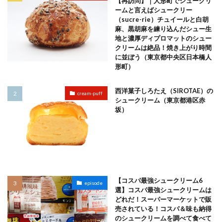
【再訪問】｜人形町でシュークリ
ームと言えばシュークリー
（sucre-rie）チュイールと白胡
麻、黒胡麻を練り込んだシュー生
地と濃厚ディプロマットのシュー
クリームは絶品！焼き上がり時間
に並ぼう（東京都中央区日本橋人
形町）
西洋菓子しろたえ（SIROTAE）の
cream-puff
シュークリーム（東京都港区赤
坂）
【コスパ最強シュークリーム6
episode
選】コスパ最強シュークリームは
どれだ！スーパーマーケットで販
売されている！コスパ＆味も納得
のシュークリームを調べて食べて