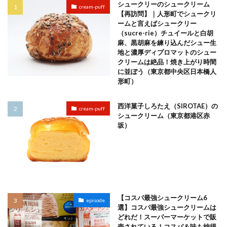
シュークリーのシュークリーム
cream-puff
【再訪問】｜人形町でシュークリ
ームと言えばシュークリー
（sucre-rie）チュイールと白胡
麻、黒胡麻を練り込んだシュー生
地と濃厚ディプロマットのシュー
クリームは絶品！焼き上がり時間
に並ぼう（東京都中央区日本橋人
形町）
西洋菓子しろたえ（SIROTAE）の
cream-puff
シュークリーム（東京都港区赤
坂）
【コスパ最強シュークリーム6
episode
選】コスパ最強シュークリームは
どれだ！スーパーマーケットで販
売されている！コスパ＆味も納得