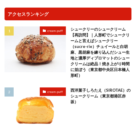
アクセスランキング
シュークリーのシュークリーム
cream-puff
【再訪問】｜人形町でシュークリ
ームと言えばシュークリー
（sucre-rie）チュイールと白胡
麻、黒胡麻を練り込んだシュー生
地と濃厚ディプロマットのシュー
クリームは絶品！焼き上がり時間
に並ぼう（東京都中央区日本橋人
形町）
西洋菓子しろたえ（SIROTAE）の
cream-puff
シュークリーム（東京都港区赤
坂）