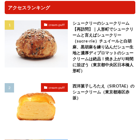
アクセスランキング
シュークリーのシュークリーム
cream-puff
【再訪問】｜人形町でシュークリ
ームと言えばシュークリー
（sucre-rie）チュイールと白胡
麻、黒胡麻を練り込んだシュー生
地と濃厚ディプロマットのシュー
クリームは絶品！焼き上がり時間
に並ぼう（東京都中央区日本橋人
形町）
西洋菓子しろたえ（SIROTAE）の
cream-puff
シュークリーム（東京都港区赤
坂）