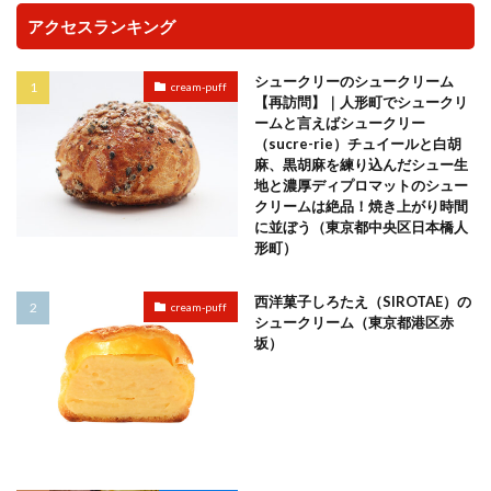
アクセスランキング
シュークリーのシュークリーム
cream-puff
【再訪問】｜人形町でシュークリ
ームと言えばシュークリー
（sucre-rie）チュイールと白胡
麻、黒胡麻を練り込んだシュー生
地と濃厚ディプロマットのシュー
クリームは絶品！焼き上がり時間
に並ぼう（東京都中央区日本橋人
形町）
西洋菓子しろたえ（SIROTAE）の
cream-puff
シュークリーム（東京都港区赤
坂）