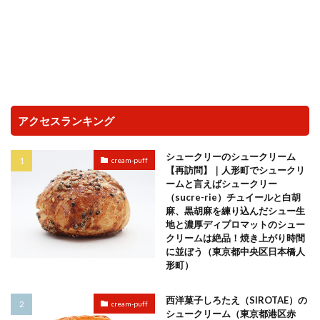
アクセスランキング
シュークリーのシュークリーム
cream-puff
【再訪問】｜人形町でシュークリ
ームと言えばシュークリー
（sucre-rie）チュイールと白胡
麻、黒胡麻を練り込んだシュー生
地と濃厚ディプロマットのシュー
クリームは絶品！焼き上がり時間
に並ぼう（東京都中央区日本橋人
形町）
西洋菓子しろたえ（SIROTAE）の
cream-puff
シュークリーム（東京都港区赤