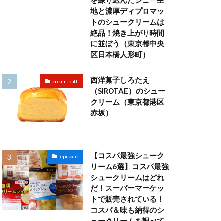
を練り込んだシュー生
地と濃厚ディプロマッ
トのシュークリームは
絶品！焼き上がり時間
に並ぼう（東京都中央
区日本橋人形町）
西洋菓子しろたえ
cream-puff
（SIROTAE）のシュー
クリーム（東京都港区
赤坂）
【コスパ最強シューク
episode
リーム6選】コスパ最強
シュークリームはどれ
だ！スーパーマーケッ
トで販売されている！
コスパ＆味も納得のシ
ュークリームを調べて