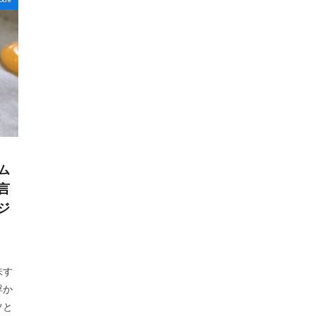
ム
言
ジ
味す
浮か
ツと