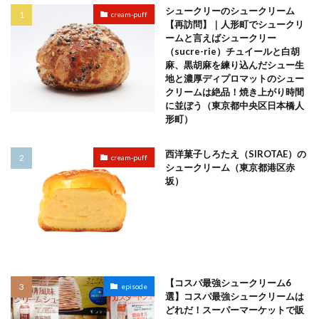
シュークリーのシュークリーム
cream-puff
【再訪問】｜人形町でシュークリ
ームと言えばシュークリー
（sucre-rie）チュイールと白胡
麻、黒胡麻を練り込んだシュー生
地と濃厚ディプロマットのシュー
クリームは絶品！焼き上がり時間
に並ぼう（東京都中央区日本橋人
形町）
西洋菓子しろたえ（SIROTAE）の
cream-puff
シュークリーム（東京都港区赤
坂）
【コスパ最強シュークリーム6
episode
選】コスパ最強シュークリームは
どれだ！スーパーマーケットで販