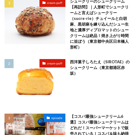
シュークリーのシュークリーム
cream-puff
【再訪問】｜人形町でシュークリ
ームと言えばシュークリー
（sucre-rie）チュイールと白胡
麻、黒胡麻を練り込んだシュー生
地と濃厚ディプロマットのシュー
クリームは絶品！焼き上がり時間
に並ぼう（東京都中央区日本橋人
形町）
西洋菓子しろたえ（SIROTAE）の
cream-puff
シュークリーム（東京都港区赤
坂）
【コスパ最強シュークリーム6
episode
選】コスパ最強シュークリームは
どれだ！スーパーマーケットで販
売されている！コスパ＆味も納得