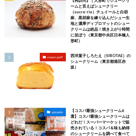
【再訪問】｜人形町でシュークリ
ームと言えばシュークリー
（sucre-rie）チュイールと白胡
麻、黒胡麻を練り込んだシュー生
地と濃厚ディプロマットのシュー
クリームは絶品！焼き上がり時間
に並ぼう（東京都中央区日本橋人
形町）
西洋菓子しろたえ（SIROTAE）の
cream-puff
シュークリーム（東京都港区赤
坂）
【コスパ最強シュークリーム6
episode
選】コスパ最強シュークリームは
どれだ！スーパーマーケットで販
売されている！コスパ＆味も納得
のシュークリームを調べて食べて