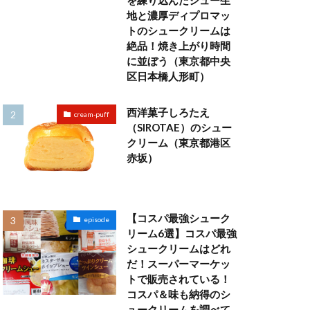
を練り込んだシュー生
地と濃厚ディプロマッ
トのシュークリームは
絶品！焼き上がり時間
に並ぼう（東京都中央
区日本橋人形町）
西洋菓子しろたえ
cream-puff
（SIROTAE）のシュー
クリーム（東京都港区
赤坂）
【コスパ最強シューク
episode
リーム6選】コスパ最強
シュークリームはどれ
だ！スーパーマーケッ
トで販売されている！
コスパ＆味も納得のシ
ュークリームを調べて