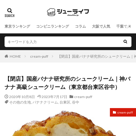
東京ランキング
コンビニランキング
コラム
大阪で人気
千葉で人気
HOME
cream-puff
【閉店】国産バナナ研究所のシュークリーム｜
【閉店】国産バナナ研究所のシュークリーム｜神バ
ナナ 高級シュークリーム（東京都台東区谷中）
2020年10月8日
2023年7月17日
cream-puff
その他の生地
,
バナナクリーム
,
台東区
,
谷中
cream-puff