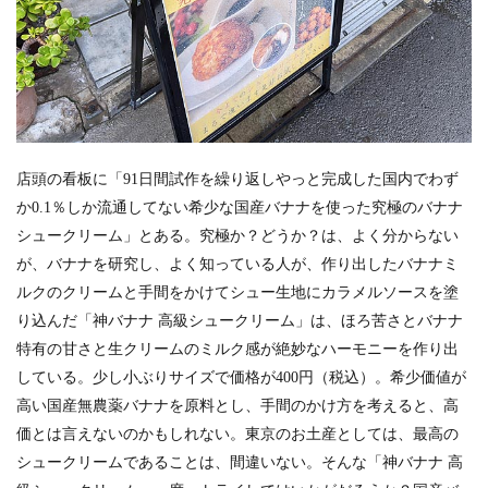
店頭の看板に「91日間試作を繰り返しやっと完成した国内でわず
か0.1％しか流通してない希少な国産バナナを使った究極のバナナ
シュークリーム」とある。究極か？どうか？は、よく分からない
が、バナナを研究し、よく知っている人が、作り出したバナナミ
ルクのクリームと手間をかけてシュー生地にカラメルソースを塗
り込んだ「神バナナ 高級シュークリーム」は、ほろ苦さとバナナ
特有の甘さと生クリームのミルク感が絶妙なハーモニーを作り出
している。少し小ぶりサイズで価格が400円（税込）。希少価値が
高い国産無農薬バナナを原料とし、手間のかけ方を考えると、高
価とは言えないのかもしれない。東京のお土産としては、最高の
シュークリームであることは、間違いない。そんな「神バナナ 高