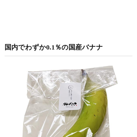
メル
ソー
スが
け？
シュ
ー生
地
国内でわずか0.1％の国産バナナ
5
バナ
ナミ
ルク
のク
リー
ム
6
バナ
ナ好
きに
は、
たま
らな
いは
ず