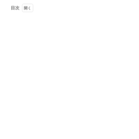
目次
1
国内
でわ
ずか
0.1％
の国
産バ
ナナ
2
食べ
頃
は、
こん
な感
じ
3
神バ
ナナ
4
カラ