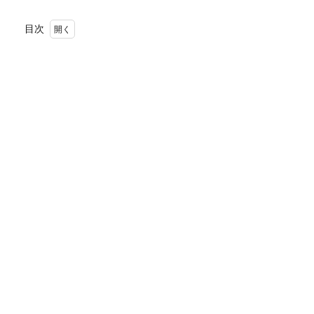
目次
1
チョ
コレ
ート
尽く
しの
シュ
ーク
リー
ム
2
二つ
のチ
ョコ
レー
トク
リー
ムは
この
秋、
最強