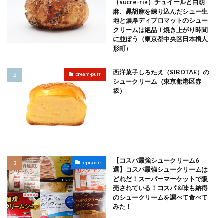
（sucre-rie）チュイールと白胡
麻、黒胡麻を練り込んだシュー生
地と濃厚ディプロマットのシュー
クリームは絶品！焼き上がり時間
に並ぼう（東京都中央区日本橋人
形町）
西洋菓子しろたえ（SIROTAE）の
cream-puff
シュークリーム（東京都港区赤
坂）
【コスパ最強シュークリーム6
episode
選】コスパ最強シュークリームは
どれだ！スーパーマーケットで販
売されている！コスパ＆味も納得
のシュークリームを調べて食べて
みた！