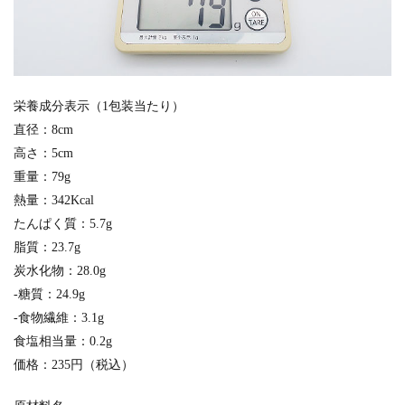
栄養成分表示（1包装当たり）
直径：8cm
高さ：5cm
重量：79g
熱量：342Kcal
たんぱく質：5.7g
脂質：23.7g
炭水化物：28.0g
-糖質：24.9g
-食物繊維：3.1g
食塩相当量：0.2g
価格：235円（税込）