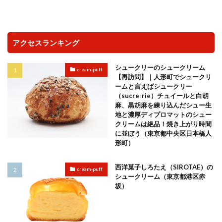
アクセスランキング
シュークリーのシュークリーム
cream-puff
【再訪問】｜人形町でシュークリ
ームと言えばシュークリー
（sucre-rie）チュイールと白胡
麻、黒胡麻を練り込んだシュー生
地と濃厚ディプロマットのシュー
クリームは絶品！焼き上がり時間
に並ぼう（東京都中央区日本橋人
形町）
西洋菓子しろたえ（SIROTAE）の
cream-puff
シュークリーム（東京都港区赤
坂）