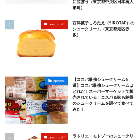
に並ぼう（東京都中央区日本橋人
形町）
西洋菓子しろたえ（SIROTAE）の
cream-puff
シュークリーム（東京都港区赤
坂）
【コスパ最強シュークリーム6
episode
選】コスパ最強シュークリームは
どれだ！スーパーマーケットで販
売されている！コスパ＆味も納得
のシュークリームを調べて食べて
みた！
ラトリエ・モトゾーのシュークリ
cream-puff