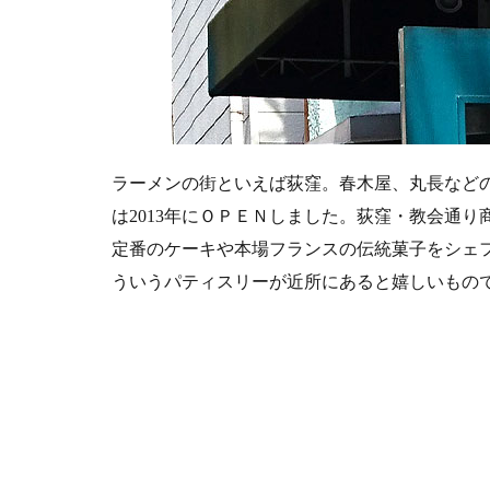
ー
ツ
シ
ョ
ッ
プ
4
荻窪
ラーメンの街といえば荻窪。春木屋、丸長など
アン
は2013年にＯＰＥＮしました。荻窪・教会通
ファ
定番のケーキや本場フランスの伝統菓子をシェ
ミー
ユ
ういうパティスリーが近所にあると嬉しいもの
の
シュ
ーク
リー
ムを
食べ
てみ
た。