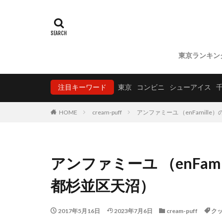
東京ランキン
注目キーワード
東京
コンビニ
シューアイス
HOME
cream-puff
アンファミーユ （enFamil
アンファミーユ （enFa
都杉並区天沼）
2017年5月16日
2023年7月6日
cream-puff
ク