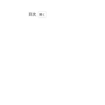
目次
1
荻
窪
アン
ファ
ミー
ユ
2
ア
ッ
ト
ホ
ー
ム
な
街
の