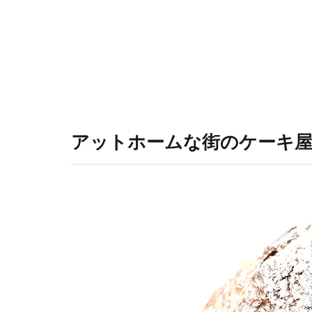
5
お
店
情
報
アットホームな街のケーキ