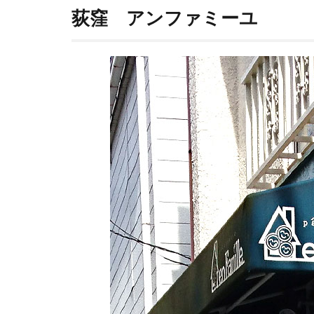
ケ
荻窪 アンファミーユ
ー
キ
屋
さ
ん
3
素
材
に
こ
だ
わ
る
住
宅
街
の
ス
イ