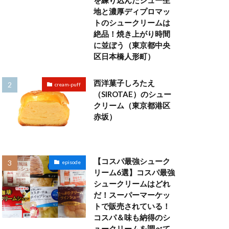
を練り込んだシュー生
地と濃厚ディプロマッ
トのシュークリームは
絶品！焼き上がり時間
に並ぼう（東京都中央
区日本橋人形町）
西洋菓子しろたえ
cream-puff
（SIROTAE）のシュー
クリーム（東京都港区
赤坂）
【コスパ最強シューク
episode
リーム6選】コスパ最強
シュークリームはどれ
だ！スーパーマーケッ
トで販売されている！
コスパ＆味も納得のシ
ュークリームを調べて