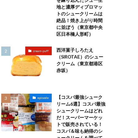
を練り込んだシュー生
地と濃厚ディプロマッ
トのシュークリームは
絶品！焼き上がり時間
に並ぼう（東京都中央
区日本橋人形町）
西洋菓子しろたえ
cream-puff
（SIROTAE）のシュー
クリーム（東京都港区
赤坂）
【コスパ最強シューク
episode
リーム6選】コスパ最強
シュークリームはどれ
だ！スーパーマーケッ
トで販売されている！
コスパ＆味も納得のシ
ュークリームを調べて