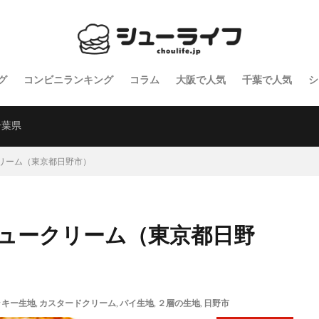
グ
コンビニランキング
コラム
大阪で人気
千葉で人気
シ
千葉県
リーム（東京都日野市）
ュークリーム（東京都日野
ッキー生地
,
カスタードクリーム
,
パイ生地
,
２層の生地
,
日野市