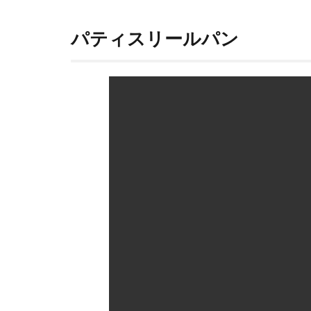
届き
そう
なの
パティスリールパン
だ
が…
3
2層
の
シ
ュ
ー
生
地
4
ね
っ
と
り
こ
っ