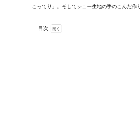
こってり」。そしてシュー生地の手のこんだ作
目次
1
パ
テ
ィ
ス
リ
ー
ル
パ
ン
2
1日
30
個。
手が