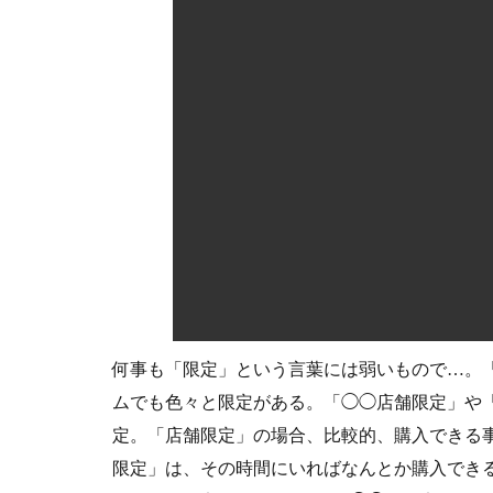
て
り
の
ク
リ
ー
ム
5
お
店
情
報
何事も「限定」という言葉には弱いもので…。
ムでも色々と限定がある。「◯◯店舗限定」や
定。「店舗限定」の場合、比較的、購入できる
限定」は、その時間にいればなんとか購入でき