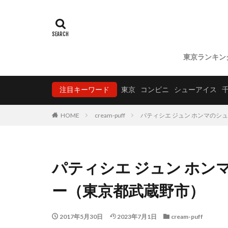
東京ランキン
注目キーワード
東京
コンビニ
シューアイス
HOME
cream-puff
パティシエ ジュン ホンマのシ
パティシエ ジュン ホ
ー（東京都武蔵野市）
2017年5月30日
2023年7月1日
cream-puff