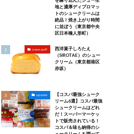
を練り込んだシュー生
地と濃厚ディプロマッ
トのシュークリームは
絶品！焼き上がり時間
に並ぼう（東京都中央
区日本橋人形町）
西洋菓子しろたえ
cream-puff
（SIROTAE）のシュー
クリーム（東京都港区
赤坂）
【コスパ最強シューク
episode
リーム6選】コスパ最強
シュークリームはどれ
だ！スーパーマーケッ
トで販売されている！
コスパ＆味も納得のシ
ュークリームを調べて