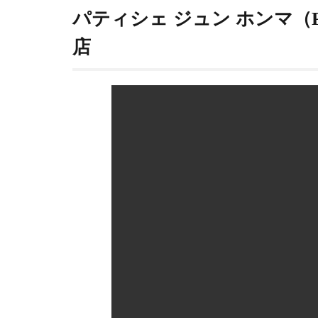
タ
パティシェ ジュン ホンマ（PAT
ー
の
店
意
見
3
パテ
ィシ
エ
ジュ
ン
ホン
マの
大吉
シュ
ーを
食べ
てみ
た。
4