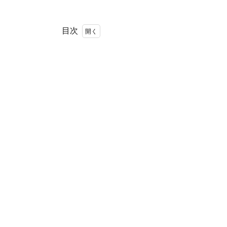
目次
1
パティシ
ェ ジュン ホ
ンマ
（PATISSIER
JUN
HONMA）吉
祥寺店
2
ス
ペ
ッ
ク
と
キ
ュ
レ
ー