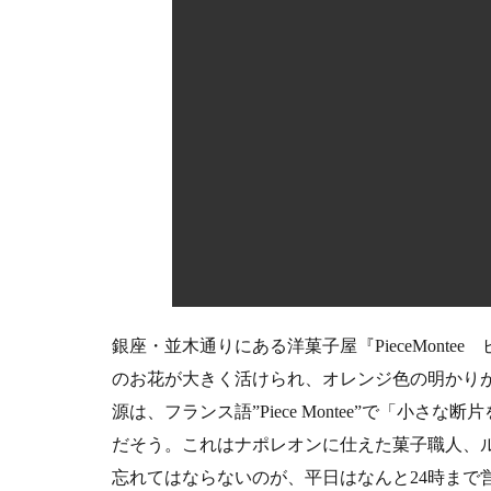
5
お
店
情
報
銀座・並木通りにある洋菓子屋『PieceMont
のお花が大きく活けられ、オレンジ色の明かり
源は、フランス語”Piece Montee”で「小
だそう。これはナポレオンに仕えた菓子職人、
忘れてはならないのが、平日はなんと24時まで