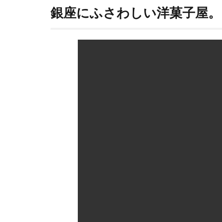
に似
銀座にふさわしい洋菓子屋。
合
う、
大人
の為
のス
イー
ツ。
4
ピエ
ス・
モン
テ
のシ
ュー
クリ
ーム
を食
べて
み
た。