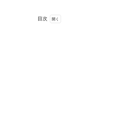
目次
1
銀座
にふ
さわ
しい
洋菓
子
屋。
2
『市販
のもの
は一切
使わな
い。』
3
大人