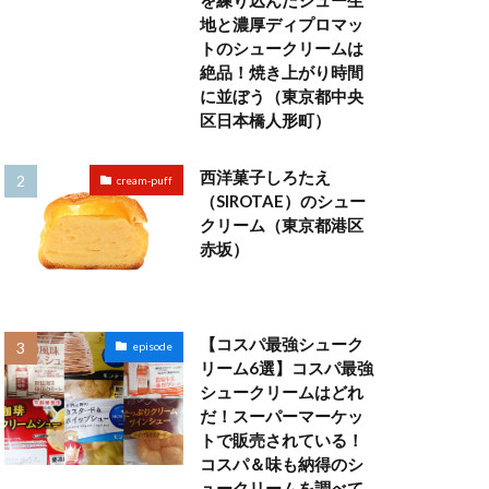
を練り込んだシュー生
地と濃厚ディプロマッ
トのシュークリームは
絶品！焼き上がり時間
に並ぼう（東京都中央
区日本橋人形町）
西洋菓子しろたえ
cream-puff
（SIROTAE）のシュー
クリーム（東京都港区
赤坂）
【コスパ最強シューク
episode
リーム6選】コスパ最強
シュークリームはどれ
だ！スーパーマーケッ
トで販売されている！
コスパ＆味も納得のシ
ュークリームを調べて