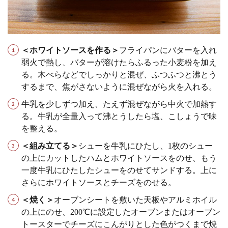
＜ホワイトソースを作る＞
フライパンにバターを入れ
弱火で熱し、バターが溶けたらふるった小麦粉を加え
る。木べらなどでしっかりと混ぜ、ふつふつと沸とう
するまで、焦がさないように混ぜながら火を入れる。
牛乳を少しずつ加え、たえず混ぜながら中火で加熱す
る。牛乳が全量入って沸とうしたら塩、こしょうで味
を整える。
＜組み立てる＞
シューを牛乳にひたし、1枚のシュー
の上にカットしたハムとホワイトソースをのせ、もう
一度牛乳にひたしたシューをのせてサンドする。上に
さらにホワイトソースとチーズをのせる。
＜焼く＞
オーブンシートを敷いた天板やアルミホイル
の上にのせ、200℃に設定したオーブンまたはオーブン
トースターでチーズにこんがりとした色がつくまで焼