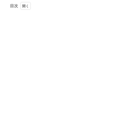
目次
1
キャ
トル
キャ
ール
小平
店
2
100円
と180
円！？
3
シン
プル
なシ
ュー
生地
4
滋養
卵の