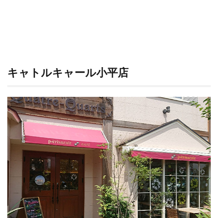
コク
と甘
み
5
お店
情報
キャトルキャール小平店