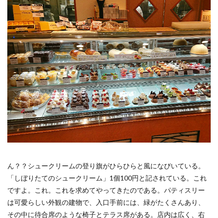
ん？？シュークリームの登り旗がひらひらと風になびいている。
「しぼりたてのシュークリーム」1個100円と記されている。これ
ですよ。これ。これを求めてやってきたのである。パティスリー
は可愛らしい外観の建物で、入口手前には、緑がたくさんあり、
その中に待合席のような椅子とテラス席がある。店内は広く、右