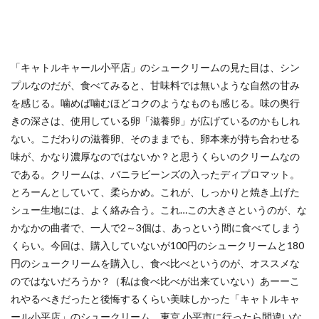
「キャトルキャール小平店」のシュークリームの見た目は、シン
プルなのだが、食べてみると、甘味料では無いような自然の甘み
を感じる。噛めば噛むほどコクのようなものも感じる。味の奥行
きの深さは、使用している卵「滋養卵」が広げているのかもしれ
ない。こだわりの滋養卵、そのままでも、卵本来が持ち合わせる
味が、かなり濃厚なのではないか？と思うくらいのクリームなの
である。クリームは、バニラビーンズの入ったディプロマット。
とろーんとしていて、柔らかめ。これが、しっかりと焼き上げた
シュー生地には、よく絡み合う。これ…この大きさというのが、な
かなかの曲者で、一人で2～3個は、あっという間に食べてしまう
くらい。今回は、購入していないが100円のシュークリームと180
円のシュークリームを購入し、食べ比べというのが、オススメな
のではないだろうか？（私は食べ比べが出来ていない）あーーこ
れやるべきだったと後悔するくらい美味しかった「キャトルキャ
ール小平店」のシュークリーム。東京 小平市に行ったら間違いな