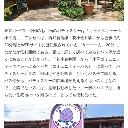
東京 小平市。今回のお目当のパティスリーは「キャトルキャール
小平店」。アクセスは、西武新宿線「花小金井駅」から徒歩で約
20分程とWEBサイトには記載されている。うーーーん。20分…。
なかなか悩む距離である。更に、詳しく調べてみるとバス停が近
くにあることが分かった。「花小金井駅」から「小平コミュニテ
ィータクシーぶるベー号（コミュニティーバス）」に乗って、パ
ティスリー近くの「回田けやき公園東」というバス停で降りる。
バス停から、パティスリーの駐車場が見えるくらいの近さなの
で、近隣でない方には、是非お勧めしたい。一般のバスでは、通
らない住宅地の中を回るので、とっても便利なのだ。