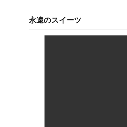
ル
を
そ
永遠のスイーツ
の
ま
ま
再
現
3
シ
ュ
ー
生
地
の
イ
ン
パ
ク
ト