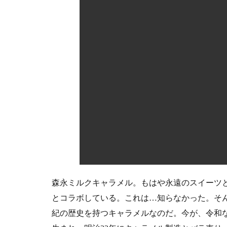
は
必
要
な
い
4
フ
ァ
ン
は
買
う
べ
き
シ
ュ
ー
森永ミルクキャラメル。もはや永遠のスイーツ
ク
とコラボしている。これは…知らなかった。そ
リ
紀の歴史を持つキャラメルなのだ。今が、令和
ー
ム