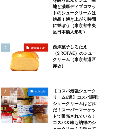
を練り込んだシュー生
地と濃厚ディプロマッ
トのシュークリームは
絶品！焼き上がり時間
に並ぼう（東京都中央
区日本橋人形町）
西洋菓子しろたえ
cream-puff
（SIROTAE）のシュー
クリーム（東京都港区
赤坂）
【コスパ最強シューク
episode
リーム6選】コスパ最強
シュークリームはどれ
だ！スーパーマーケッ
トで販売されている！
コスパ＆味も納得のシ
ュークリームを調べて