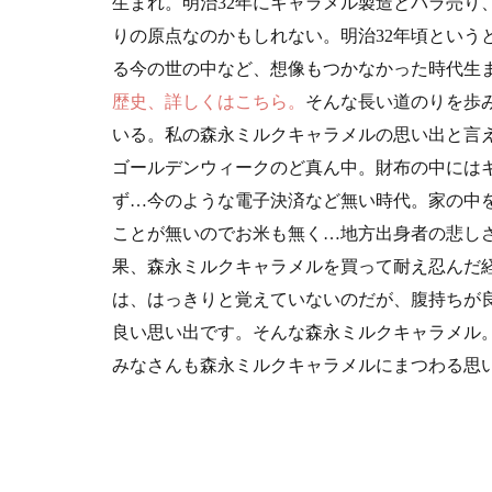
生まれ。明治32年にキャラメル製造とバラ売り
5
りの原点なのかもしれない。明治32年頃という
お
る今の世の中など、想像もつかなかった時代生
店
歴史、詳しくはこちら。
そんな長い道のりを歩
情
報
いる。私の森永ミルクキャラメルの思い出と言
ゴールデンウィークのど真ん中。財布の中には
ず…今のような電子決済など無い時代。家の中を
ことが無いのでお米も無く…地方出身者の悲しさ
果、森永ミルクキャラメルを買って耐え忍んだ
は、はっきりと覚えていないのだが、腹持ちが
良い思い出です。そんな森永ミルクキャラメル
みなさんも森永ミルクキャラメルにまつわる思