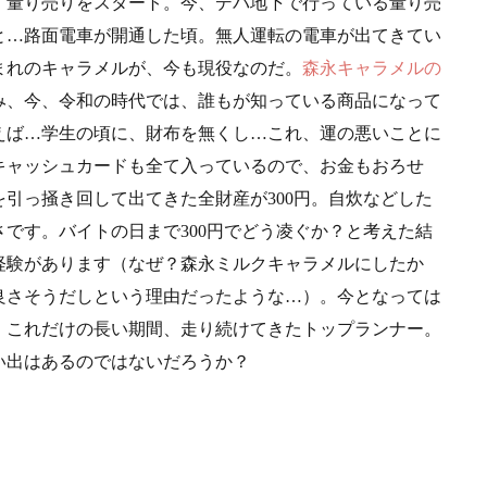
、量り売りをスタート。今、デパ地下で行っている量り売
と…路面電車が開通した頃。無人運転の電車が出てきてい
まれのキャラメルが、今も現役なのだ。
森永キャラメルの
み、今、令和の時代では、誰もが知っている商品になって
えば…学生の頃に、財布を無くし…これ、運の悪いことに
キャッシュカードも全て入っているので、お金もおろせ
引っ掻き回して出てきた全財産が300円。自炊などした
です。バイトの日まで300円でどう凌ぐか？と考えた結
経験があります（なぜ？森永ミルクキャラメルにしたか
良さそうだしという理由だったような…）。今となっては
。これだけの長い期間、走り続けてきたトップランナー。
い出はあるのではないだろうか？