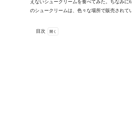
えないシュークリームを食べてみた。ちなみに6
のシュークリームは、色々な場所で販売されて
目次
1
永
遠
の
ス
イ
ー
ツ
2
あ
の
キ
ャ
ラ
メ