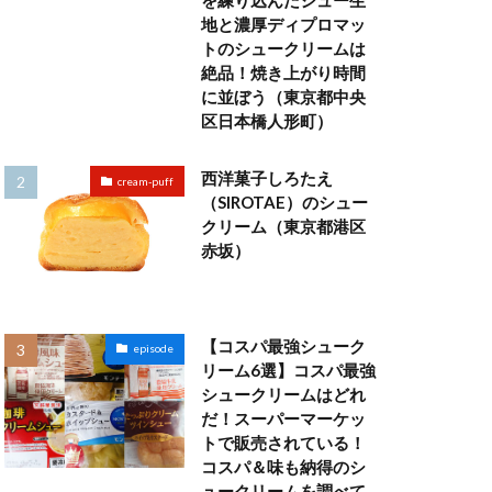
を練り込んだシュー生
地と濃厚ディプロマッ
トのシュークリームは
絶品！焼き上がり時間
に並ぼう（東京都中央
区日本橋人形町）
西洋菓子しろたえ
cream-puff
（SIROTAE）のシュー
クリーム（東京都港区
赤坂）
【コスパ最強シューク
episode
リーム6選】コスパ最強
シュークリームはどれ
だ！スーパーマーケッ
トで販売されている！
コスパ＆味も納得のシ
ュークリームを調べて