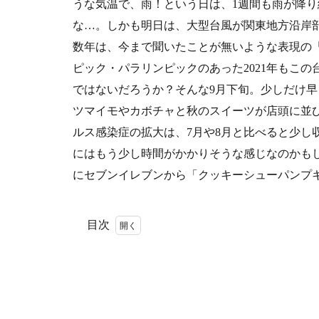
うな気温で、雨！という日は、1週間も雨が降
な…。しかも明日は、大型台風が関東地方沿岸
数年は、今まで聞いたことが無いような表現の
ピック・パラリンピックのあった2021年もこ
ではないだろうか？そんな9月下旬。少しだけ
ツマイモやカボチャと秋のスイーツが店頭に並び
ルス感染症の拡大は、7月や8月と比べると少し
にはもう少し時間がかかりそうな感じなのかもしれ
にセブンイレブンから「クッキーシューパンプ
目次
1
今年
はこ
れで
来た