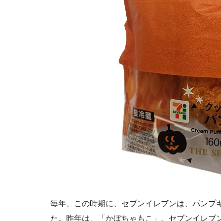
ン
プ
キ
ン
ク
リ
ー
ム
4
お
店
情
報
毎年、この時期に、セブンイレブンは、パンプ
た。昨年は、「かぼちゃもこ」。セブンイレブ