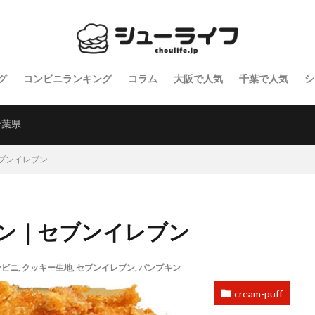
グ
コンビニランキング
コラム
大阪で人気
千葉で人気
シ
千葉県
ブンイレブン
ン｜セブンイレブン
ンビニ
,
クッキー生地
,
セブンイレブン
,
パンプキン
cream-puff