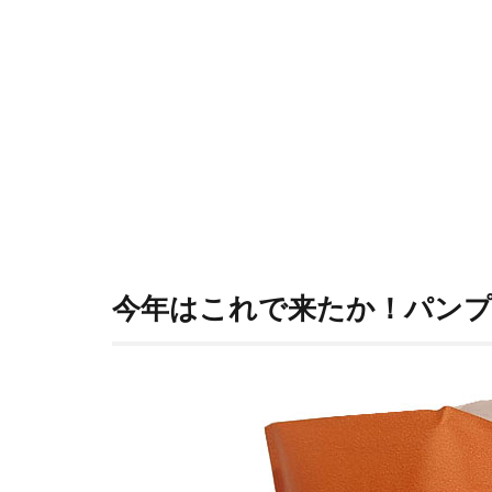
か！
パン
プキ
ン
2
ク
ッ
キ
ー
生
地
と
ザ
今年はこれで来たか！パン
ラ
メ
3
濃
厚
な
パ