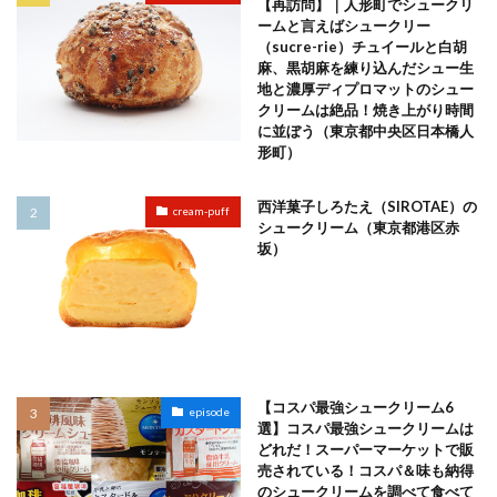
【再訪問】｜人形町でシュークリ
ームと言えばシュークリー
（sucre-rie）チュイールと白胡
麻、黒胡麻を練り込んだシュー生
地と濃厚ディプロマットのシュー
クリームは絶品！焼き上がり時間
に並ぼう（東京都中央区日本橋人
形町）
西洋菓子しろたえ（SIROTAE）の
cream-puff
シュークリーム（東京都港区赤
坂）
【コスパ最強シュークリーム6
episode
選】コスパ最強シュークリームは
どれだ！スーパーマーケットで販
売されている！コスパ＆味も納得
のシュークリームを調べて食べて