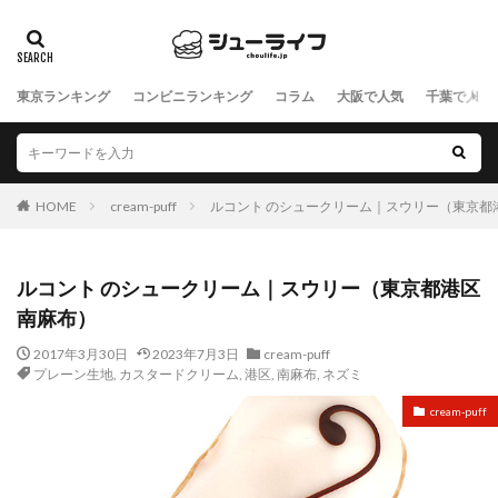
東京ランキング
コンビニランキング
コラム
大阪で人気
千葉で人気
HOME
cream-puff
ルコント のシュークリーム｜スウリー（東京都
ルコント のシュークリーム｜スウリー（東京都港区
南麻布）
2017年3月30日
2023年7月3日
cream-puff
プレーン生地
,
カスタードクリーム
,
港区
,
南麻布
,
ネズミ
cream-puff