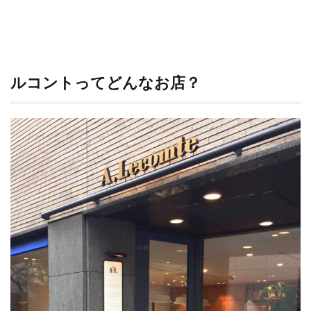
しそ
う！
4
ルコ
ント
ルコントってどんなお店？
のス
ウリ
ー
を、
食べ
てみ
た。
5
お店
情報