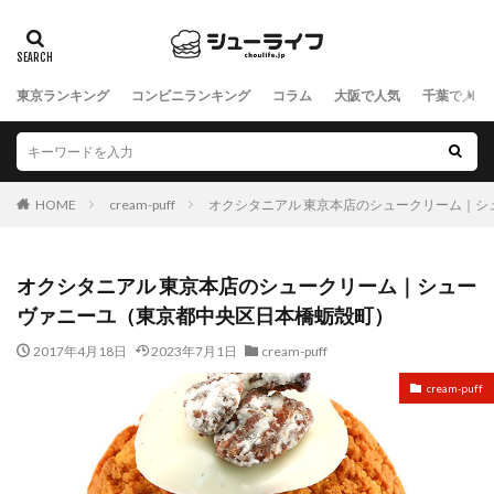
東京ランキング
コンビニランキング
コラム
大阪で人気
千葉で人気
HOME
cream-puff
オクシタニアル 東京本店のシュークリーム｜シ
オクシタニアル 東京本店のシュークリーム｜シュー
ヴァニーユ（東京都中央区日本橋蛎殻町）
2017年4月18日
2023年7月1日
cream-puff
cream-puff