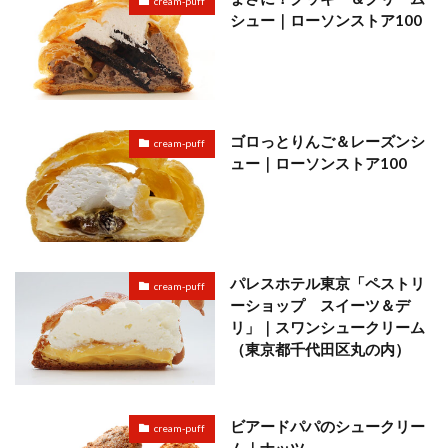
cream-puff
シュー｜ローソンストア100
ゴロっとりんご＆レーズンシ
cream-puff
ュー｜ローソンストア100
パレスホテル東京「ペストリ
cream-puff
ーショップ スイーツ＆デ
リ」｜スワンシュークリーム
（東京都千代田区丸の内）
ビアードパパのシュークリー
cream-puff
ム｜ナッツ