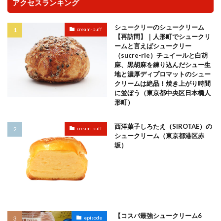
アクセスランキング
シュークリーのシュークリーム
cream-puff
【再訪問】｜人形町でシュークリ
ームと言えばシュークリー
（sucre-rie）チュイールと白胡
麻、黒胡麻を練り込んだシュー生
地と濃厚ディプロマットのシュー
クリームは絶品！焼き上がり時間
に並ぼう（東京都中央区日本橋人
形町）
西洋菓子しろたえ（SIROTAE）の
cream-puff
シュークリーム（東京都港区赤
坂）
【コスパ最強シュークリーム6
episode