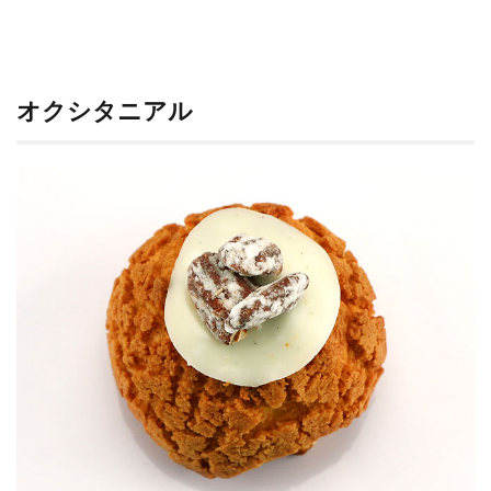
シタ
ニア
ル
の
シュ
オクシタニアル
ーヴ
ァニ
ーユ
を食
べて
み
た。
5
お店
情報