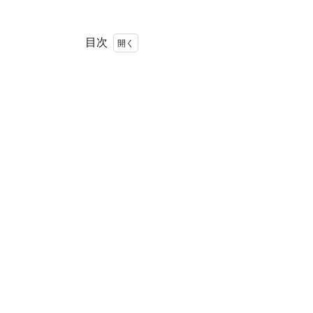
目次
1
ウ
ェ
ス
テ
ィ
ン
デ
リ
2
も
う
ひ
と
つ
の
顔