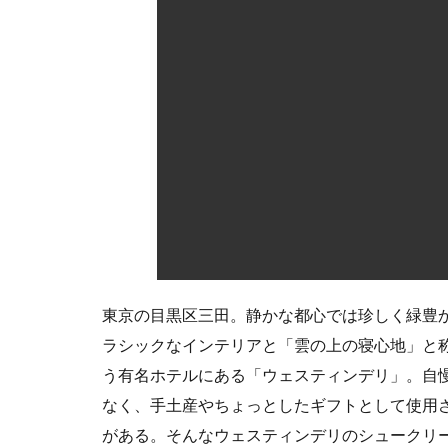
は
食
べ
て
い
る
5
お
店
情
報
東京の目黒区三田。静かな都心では珍しく緑豊
ラシックなインテリアと「雲の上の寝心地」と
う有名ホテルにある「ウェスティンデリ」。自
なく、手土産やちょっとしたギフトとして使用
がある。そんなウェスティンデリのシュークリ