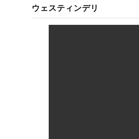
ウェスティンデリ
3
値
段
も
最
上
級
4
シ
ュ
ー
ク
リ
ー
ム
好
き
は
一
度