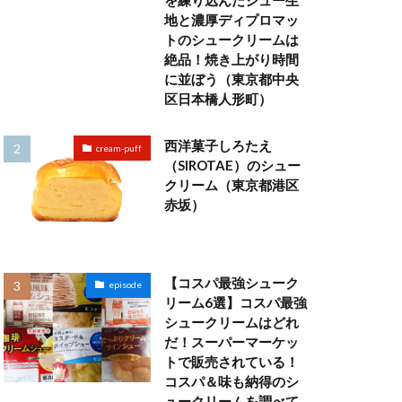
を練り込んだシュー生
地と濃厚ディプロマッ
トのシュークリームは
絶品！焼き上がり時間
に並ぼう（東京都中央
区日本橋人形町）
西洋菓子しろたえ
cream-puff
（SIROTAE）のシュー
クリーム（東京都港区
赤坂）
【コスパ最強シューク
episode
リーム6選】コスパ最強
シュークリームはどれ
だ！スーパーマーケッ
トで販売されている！
コスパ＆味も納得のシ
ュークリームを調べて