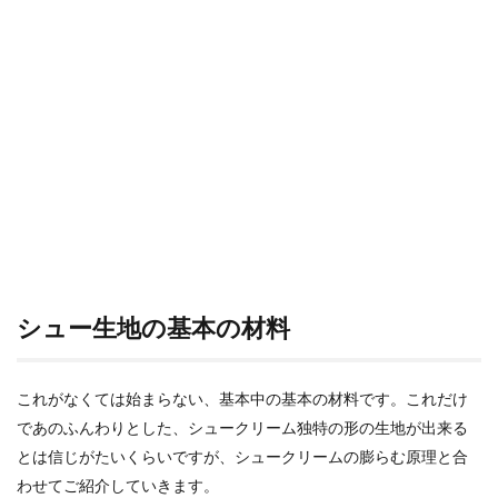
1.3
卵
1.4
水
2
クリ
ーム
の基
本の
材料
2.1
卵黄
シュー生地の基本の材料
2.2
砂糖
2.3
これがなくては始まらない、基本中の基本の材料です。これだけ
牛乳
であのふんわりとした、シュークリーム独特の形の生地が出来る
2.4
とは信じがたいくらいですが、シュークリームの膨らむ原理と合
生ク
わせてご紹介していきます。
リー