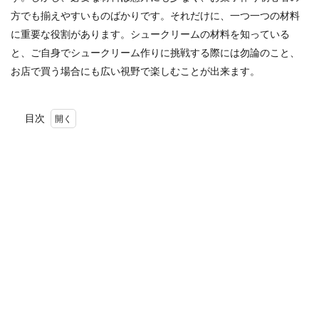
方でも揃えやすいものばかりです。それだけに、一つ一つの材料
に重要な役割があります。
シュークリームの材料を知っている
と、ご自身でシュークリーム作りに挑戦する際には勿論のこと、
お店で買う場合にも広い視野で楽しむことが出来ます。
目次
1
シュ
ー生
地の
基本
の材
料
1.1
薄力
粉
1.2
バタ
ー