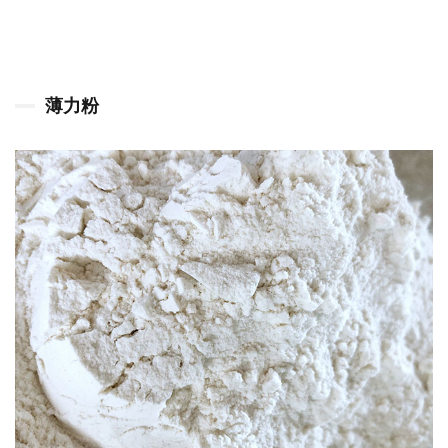
コー
ンス
ター
チ
薄力粉