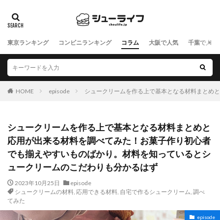
東京ランキング
コンビニランキング
コラム
大阪で人気
千葉で人気
HOME
episode
シュークリームを作る上で基本となる材料まとめ
シュークリームを作る上で基本となる材料まとめと
応用が出来る材料を調べてみた！お菓子作り初心者
でも揃えやすいものばかり。材料を知っているとシ
ュークリームのこだわりも分かるはず
2023年10月25日
episode
シュークリームの材料
,
応用できる材料
,
自宅で作るシュークリーム
,
調べ
てみた
episode