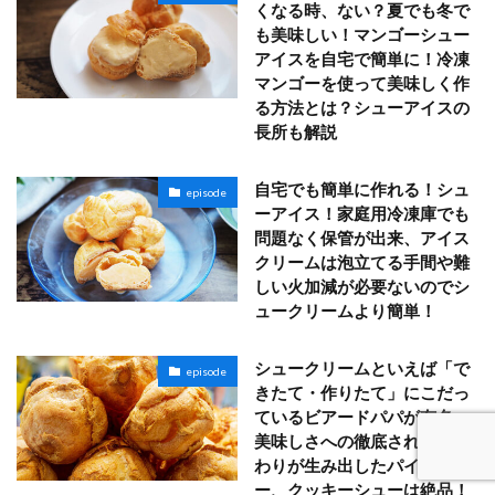
くなる時、ない？夏でも冬で
も美味しい！マンゴーシュー
アイスを自宅で簡単に！冷凍
マンゴーを使って美味しく作
る方法とは？シューアイスの
長所も解説
自宅でも簡単に作れる！シュ
episode
ーアイス！家庭用冷凍庫でも
問題なく保管が出来、アイス
クリームは泡立てる手間や難
しい火加減が必要ないのでシ
ュークリームより簡単！
シュークリームといえば「で
episode
きたて・作りたて」にこだっ
ているビアードパパが有名。
美味しさへの徹底されたこだ
わりが生み出したパイシュ
ー、クッキーシューは絶品！