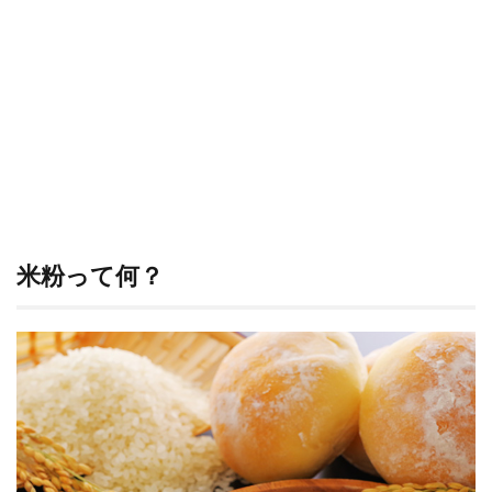
米粉
を使
って
シュ
ー生
地を
焼い
てみ
まし
ょ
う。
3.1
米粉
米粉って何？
のシ
ュー
クリ
ーム
3.1.1
〈材
料・4個
分〉
3.1.2
＜下準