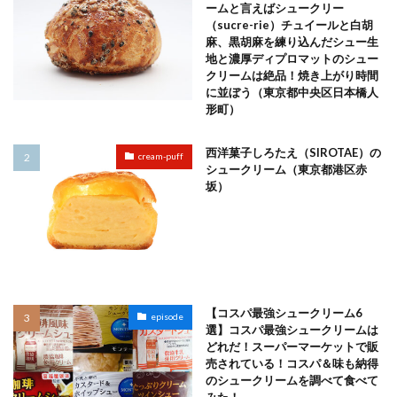
ームと言えばシュークリー
（sucre-rie）チュイールと白胡
麻、黒胡麻を練り込んだシュー生
地と濃厚ディプロマットのシュー
クリームは絶品！焼き上がり時間
に並ぼう（東京都中央区日本橋人
形町）
西洋菓子しろたえ（SIROTAE）の
cream-puff
シュークリーム（東京都港区赤
坂）
【コスパ最強シュークリーム6
episode
選】コスパ最強シュークリームは
どれだ！スーパーマーケットで販
売されている！コスパ＆味も納得
のシュークリームを調べて食べて
みた！