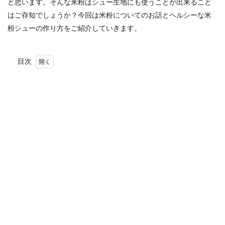
と思います。そんな米粉はシュー生地にも使うことが出来ること
はご存知でしょうか？今回は米粉についてのお話とヘルシーな米
粉シューの作り方をご紹介していきます。
目次
1
米粉
って
何？
2
米粉
のメ
リッ
ト
3
メリ
ット
がい
っぱ
いの