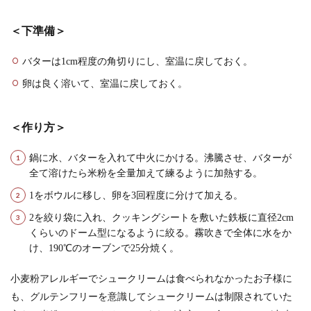
＜下準備＞
バターは1cm程度の角切りにし、室温に戻しておく。
卵は良く溶いて、室温に戻しておく。
＜作り方＞
鍋に水、バターを入れて中火にかける。沸騰させ、バターが
全て溶けたら米粉を全量加えて練るように加熱する。
1をボウルに移し、卵を3回程度に分けて加える。
2を絞り袋に入れ、クッキングシートを敷いた鉄板に直径2cm
くらいのドーム型になるように絞る。霧吹きで全体に水をか
け、190℃のオーブンで25分焼く。
小麦粉アレルギーでシュークリームは食べられなかったお子様に
も、グルテンフリーを意識してシュークリームは制限されていた