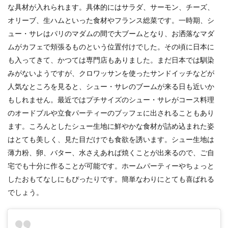
な具材が入れられます。具体的にはサラダ、サーモン、チーズ、
オリーブ、生ハムといった食材やフランス総菜です。一時期、シ
ュー・サレはパリのマダムの間で大ブームとなり、お洒落なマダ
ムがカフェで頬張るものという位置付けでした。その頃に日本に
も入ってきて、かつては専門店もありました。まだ日本では馴染
みがないようですが、クロワッサンを使ったサンドイッチなどが
人気なところを見ると、シュー・サレのブームが来る日も近いか
もしれません。最近ではプチサイズのシュー・サレがコース料理
のオードブルや立食パーティーのブッフェに出されることもあり
ます。ころんとしたシュー生地に鮮やかな食材が詰め込まれた姿
はとても美しく、見た目だけでも食欲を誘います。シュー生地は
薄力粉、卵、バター、水さえあれば焼くことが出来るので、ご自
宅でも十分に作ることが可能です。ホームパーティーやちょっと
したおもてなしにもぴったりです。簡単なわりにとても喜ばれる
でしょう。