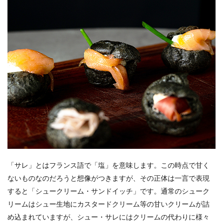
＜材
料・中
サイズ8
個分＞
3.1.2
＜下準
備＞
3.1.3
＜作り
方＞
「サレ」とはフランス語で「塩」を意味します。この時点で甘く
ないものなのだろうと想像がつきますが、その正体は一言で表現
すると「シュークリーム・サンドイッチ」です。通常のシューク
リームはシュー生地にカスタードクリーム等の甘いクリームが詰
め込まれていますが、シュー・サレにはクリームの代わりに様々