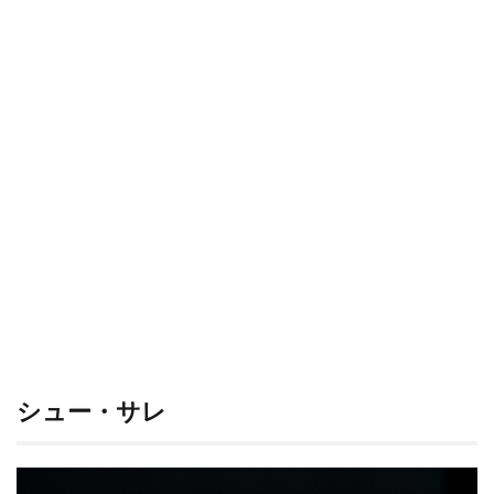
甘く
ない
シュ
ーク
リー
ム
「グ
ジェ
ー
ル」
を自
宅で
作っ
ちゃ
お
う！
3.1
粉チ
ーズ
シュー・サレ
のグ
ジェ
ール
3.1.1